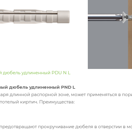
й дюбель удлиненный PDU N L
вый дюбель удлиненный PND L
аря длинной распорной зоне, может применяться в пори
стотелый кирпич. Преимущества:
предотвращают прокручивание дюбеля в отверстии в м