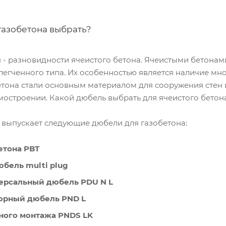
газобетона выбрать?
н - разновидности ячеистого бетона. Ячеистыми бетона
егченного типа. Их особенностью является наличие мно
етона стали основным материалом для сооружения стен
остроении. Какой дюбель выбрать для ячеистого бетон
ыпускает следующие дюбели для газобетона:
етона PBT
бель multi plug
ерсальный дюбель PDU N L
орный дюбель PND L
ного монтажа PNDS LK