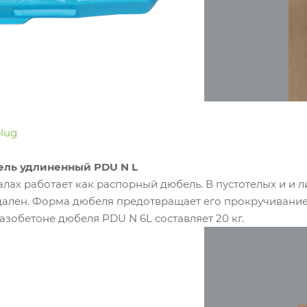
plug
ль удлиненный PDU N L
лах работает как распорный дюбель. В пустотелых и и л
дален. Форма дюбеля предотвращает его прокручивание 
азобетоне дюбеля PDU N 6L составляет 20 кг.