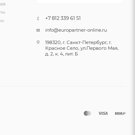
зда
ты
+7 812 339 61 51
ос
info@europartner-online.ru
198320, г. Санкт-Петербург, г.
Красное Село, ул.Первого Мая,
д. 2, к. 4, лит. Б