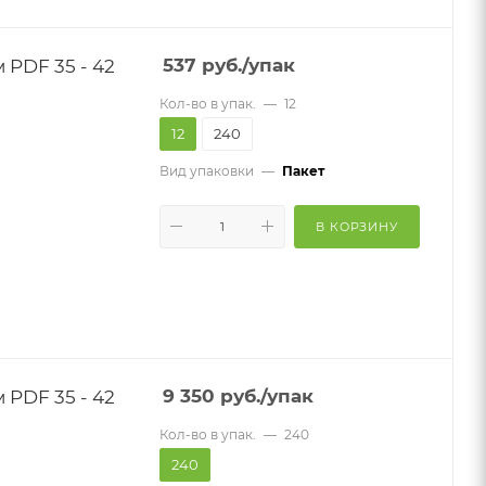
PDF 35 - 42
537
руб.
/упак
Кол-во в упак.
—
12
12
240
Вид упаковки
—
Пакет
В КОРЗИНУ
PDF 35 - 42
9 350
руб.
/упак
Кол-во в упак.
—
240
240