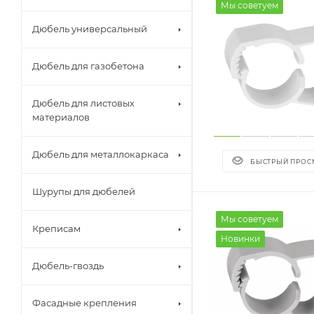
Мы советуем
Дюбель универсальный
Дюбель для газобетона
Дюбель для листовых
материалов
Дюбель для металлокаркаса
БЫСТРЫЙ ПРОС
Шурупы для дюбелей
Мы советуем
Креписам
Новинки
Дюбель-гвоздь
Фасадные крепления