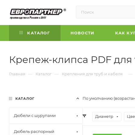
КАТАЛОГ
НОВОСТИ
КАК КУ
Крепеж-клипса PDF для 
—
—
—
Главная
Каталог
Крепления для труб и кабеля
По умолчанию (возраста
КАТАЛОГ
Дюбели с шурупами
Диаметр
Цве
Дюбель распорный