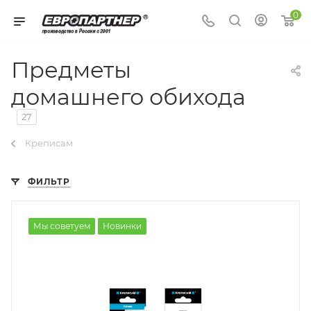
0
Предметы
домашнего обихода
27
Креписам
ФИЛЬТР
Мы советуем
Новинки