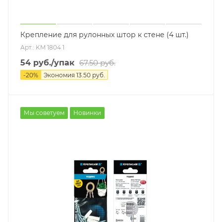
Крепление для рулонных штор к стене (4 шт.)
Арт.: KM 1804 1
54
руб.
/упак
67.50
руб.
-
20
%
Экономия
13.50
руб.
Мы советуем
Новинки