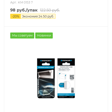
Арт.: KM 0153 7
98
руб.
/упак
122.50
руб.
-
20
%
Экономия
24.50
руб.
Мы советуем
Новинки