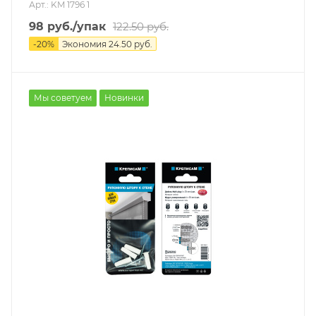
Арт.: KM 1796 1
98
руб.
/упак
122.50
руб.
-
20
%
Экономия
24.50
руб.
Мы советуем
Новинки