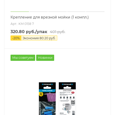
Крепление для врезной мойки (1 компл.)
Арт.: KM 0158 7
320.80
руб.
/упак
401
руб.
-
20
%
Экономия
80.20
руб.
Мы советуем
Новинки