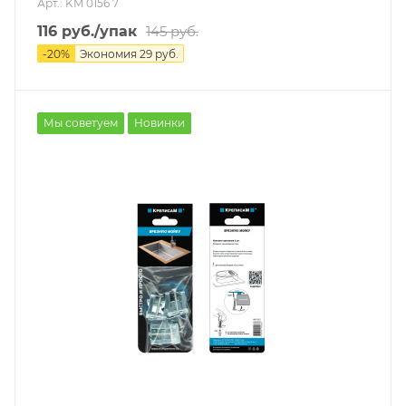
Арт.: KM 0156 7
116
руб.
/упак
145
руб.
-
20
%
Экономия
29
руб.
Мы советуем
Новинки