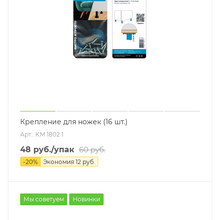
Крепление для ножек (16 шт.)
Арт.: KM 1802 1
48
руб.
/упак
60
руб.
-
20
%
Экономия
12
руб.
Мы советуем
Новинки