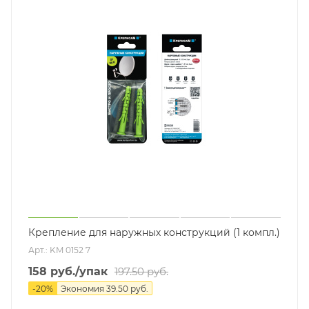
Крепление для наружных конструкций (1 компл.)
Арт.: KM 0152 7
158
руб.
/упак
197.50
руб.
-
20
%
Экономия
39.50
руб.