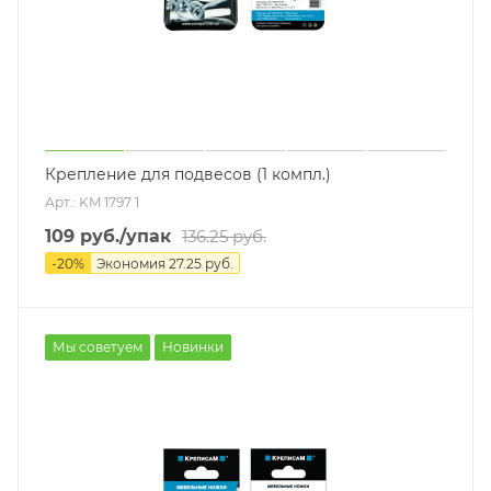
Крепление для подвесов (1 компл.)
Арт.: KM 1797 1
109
руб.
/упак
136.25
руб.
-
20
%
Экономия
27.25
руб.
Мы советуем
Новинки