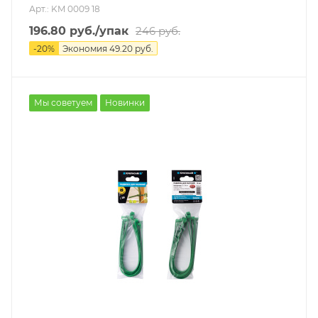
Арт.: KM 0009 18
196.80
руб.
/упак
246
руб.
-
20
%
Экономия
49.20
руб.
Мы советуем
Новинки