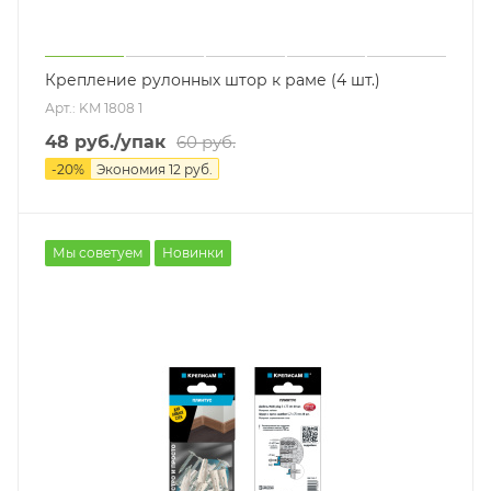
Крепление рулонных штор к раме (4 шт.)
Арт.: KM 1808 1
48
руб.
/упак
60
руб.
-
20
%
Экономия
12
руб.
Мы советуем
Новинки