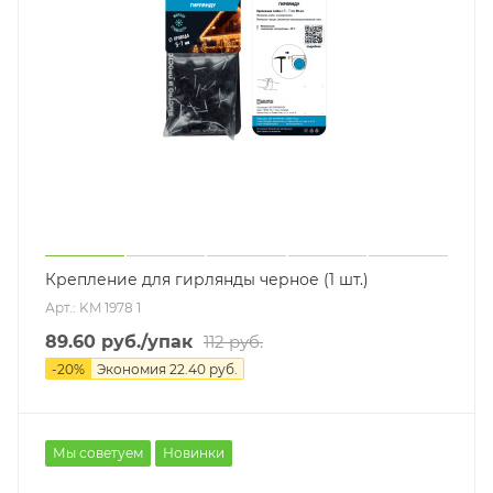
Крепление для гирлянды черное (1 шт.)
Арт.: KM 1978 1
89.60
руб.
/упак
112
руб.
-
20
%
Экономия
22.40
руб.
Мы советуем
Новинки