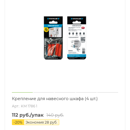
Крепление для навесного шкафа (4 шт.)
Арт.: KM 1786 1
112
руб.
/упак
140
руб.
-
20
%
Экономия
28
руб.