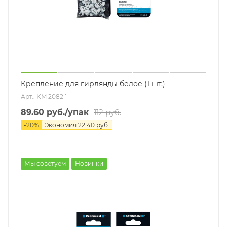
Крепление для гирлянды белое (1 шт.)
Арт.: KM 2082 1
89.60
руб.
/упак
112
руб.
-
20
%
Экономия
22.40
руб.
Мы советуем
Новинки