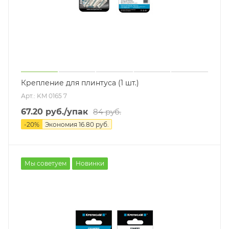
Крепление для плинтуса (1 шт.)
Арт.: KM 0165 7
67.20
руб.
/упак
84
руб.
-
20
%
Экономия
16.80
руб.
Мы советуем
Новинки