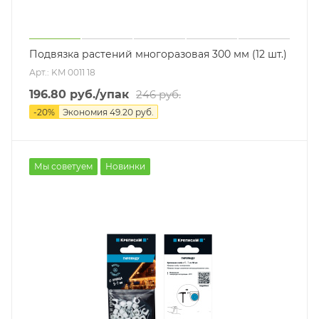
Подвязка растений многоразовая 300 мм (12 шт.)
Арт.: KM 0011 18
196.80
руб.
/упак
246
руб.
-
20
%
Экономия
49.20
руб.
Мы советуем
Новинки