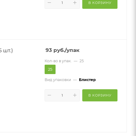
В КОРЗИНУ
 шт.)
93
руб.
/упак
Кол-во в упак.
—
25
25
Вид упаковки
—
Блистер
В КОРЗИНУ