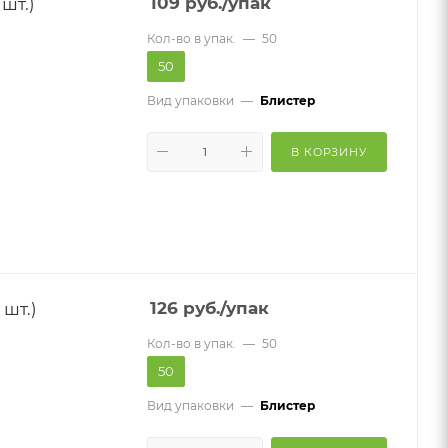
шт.)
109
руб.
/упак
Кол-во в упак.
—
50
50
Вид упаковки
—
Блистер
В КОРЗИНУ
шт.)
126
руб.
/упак
Кол-во в упак.
—
50
50
Вид упаковки
—
Блистер