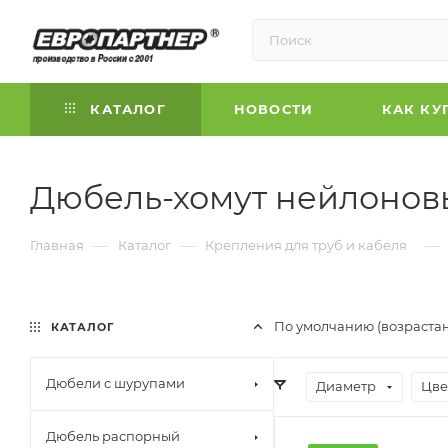
КАТАЛОГ
НОВОСТИ
КАК КУ
Дюбель-хомут нейлонов
—
—
—
Главная
Каталог
Крепления для труб и кабеля
По умолчанию (возраста
КАТАЛОГ
Дюбели с шурупами
Диаметр
Цве
Дюбель распорный