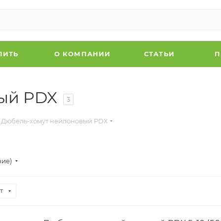
ПИТЬ
О КОМПАНИИ
СТАТЬИ
П
ый PDX
3
Дюбель-хомут нейлоновый PDX
ние)
т