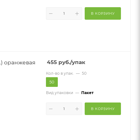
В КОРЗИНУ
.) оранжевая
455
руб.
/упак
Кол-во в упак.
—
50
50
Вид упаковки
—
Пакет
В КОРЗИНУ