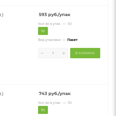
.)
593
руб.
/упак
Кол-во в упак.
—
50
50
Вид упаковки
—
Пакет
В КОРЗИНУ
.)
743
руб.
/упак
Кол-во в упак.
—
50
50