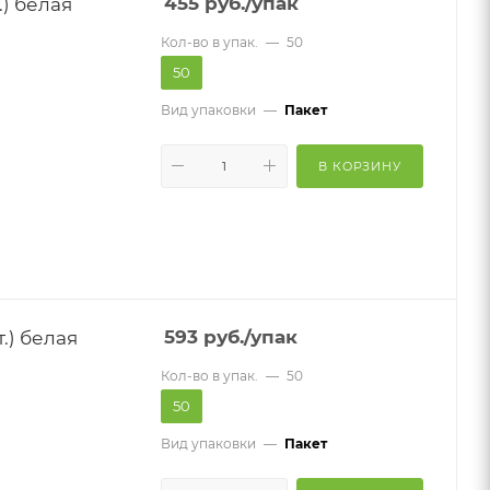
.) белая
455
руб.
/упак
Кол-во в упак.
—
50
50
Вид упаковки
—
Пакет
В КОРЗИНУ
.) белая
593
руб.
/упак
Кол-во в упак.
—
50
50
Вид упаковки
—
Пакет