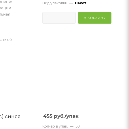
инения
Вид упаковки
—
Пакет
изации
льная
В КОРЗИНУ
ать её
.) синяя
455
руб.
/упак
Кол-во в упак.
—
50