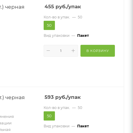
.) черная
455
руб.
/упак
Кол-во в упак.
—
50
50
Вид упаковки
—
Пакет
В КОРЗИНУ
.) черная
593
руб.
/упак
Кол-во в упак.
—
50
50
инения
изации
Вид упаковки
—
Пакет
льная