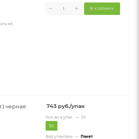
В КОРЗИНУ
ать её
.) черная
743
руб.
/упак
Кол-во в упак.
—
50
50
Вид упаковки
—
Пакет