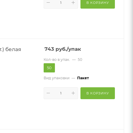
В КОРЗИНУ
.) белая
743
руб.
/упак
Кол-во в упак.
—
50
50
Вид упаковки
—
Пакет
В КОРЗИНУ