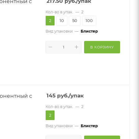
онентный с
217.50
руб.
/упак
Кол-во в упак.
—
2
2
10
50
100
Вид упаковки
—
Блистер
В КОРЗИНУ
онентный с
145
руб.
/упак
Кол-во в упак.
—
2
2
Вид упаковки
—
Блистер