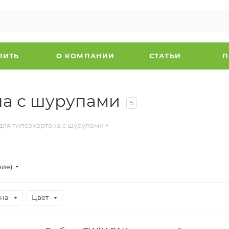
ПИТЬ
О КОМПАНИИ
СТАТЬИ
П
на с шурупами
5
для гипсокартона с шурупами
ние)
на
Цвет