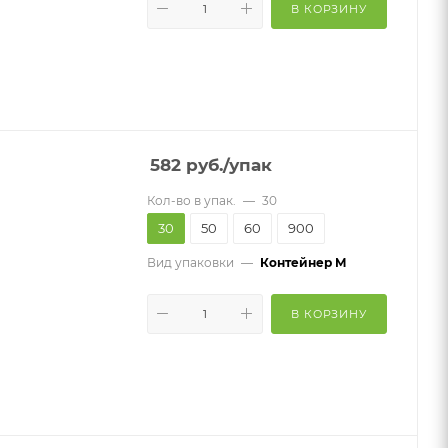
В КОРЗИНУ
582
руб.
/упак
Кол-во в упак.
—
30
30
50
60
900
Вид упаковки
—
Контейнер M
В КОРЗИНУ