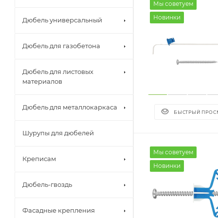
Мы советуем
Новинки
Дюбель универсальный
Дюбель для газобетона
Дюбель для листовых
материалов
Дюбель для металлокаркаса
БЫСТРЫЙ ПРОС
Шурупы для дюбелей
Мы советуем
Креписам
Новинки
Дюбель-гвоздь
Фасадные крепления