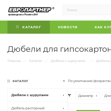
КАТАЛОГ
НОВОСТИ
КАК КУ
Дюбели для гипсокарто
—
—
—
Главная
Каталог
Дюбели с шурупами
Дюбели 
По умолчанию (возраста
КАТАЛОГ
Дюбели с шурупами
Диаметр
Дли
Дюбель распорный