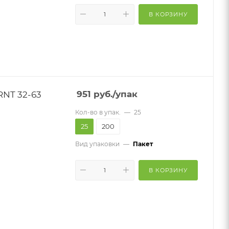
В КОРЗИНУ
RNT 32-63
951
руб.
/упак
Кол-во в упак.
—
25
25
200
Вид упаковки
—
Пакет
В КОРЗИНУ