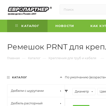
КАТАЛОГ
НОВОСТИ
КАК КУ
Ремешок PRNT для крепл
—
—
—
Главная
Каталог
Крепления для труб и кабеля
По умолчанию (возраста
КАТАЛОГ
Дюбели с шурупами
Диаметр
Цве
Дюбель распорный