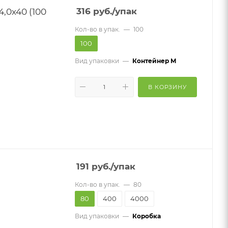
,0х40 (100
316
руб.
/упак
Кол-во в упак.
—
100
100
Вид упаковки
—
Контейнер M
В КОРЗИНУ
191
руб.
/упак
Кол-во в упак.
—
80
80
400
4000
Вид упаковки
—
Коробка