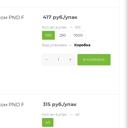
ком PND F
417
руб.
/упак
Кол-во в упак.
—
100
100
250
1000
Вид упаковки
—
Коробка
В КОРЗИНУ
ком PND F
315
руб.
/упак
Кол-во в упак.
—
40
40