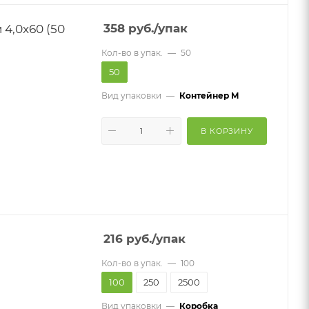
0x60 (50
358
руб.
/упак
Кол-во в упак.
—
50
50
Вид упаковки
—
Контейнер M
В КОРЗИНУ
216
руб.
/упак
Кол-во в упак.
—
100
100
250
2500
Вид упаковки
—
Коробка