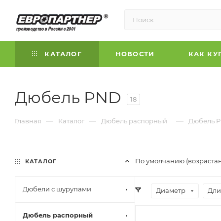
КАТАЛОГ
НОВОСТИ
КАК КУ
Дюбель PND
18
—
—
—
Главная
Каталог
Дюбель распорный
Дюбель 
По умолчанию (возраста
КАТАЛОГ
Дюбели с шурупами
Диаметр
Дли
Дюбель распорный