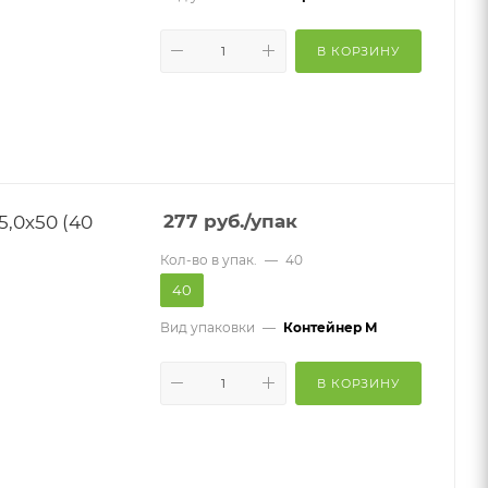
В КОРЗИНУ
,0х50 (40
277
руб.
/упак
Кол-во в упак.
—
40
40
Вид упаковки
—
Контейнер M
В КОРЗИНУ