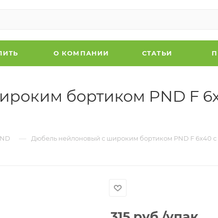
ПИТЬ
О КОМПАНИИ
СТАТЬИ
П
ироким бортиком PND F 6x
—
PND
Дюбель нейлоновый с широким бортиком PND F 6x40 с
315
руб.
/упак