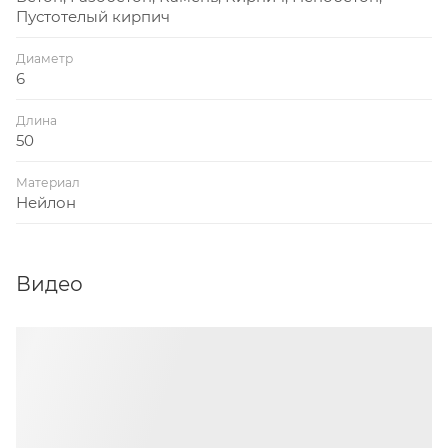
- легкие и средние конструкции
Пустотелый кирпич
Диаметр
Дюбель рекомендуется использовать с
6
универсальным шурупом.
min. длина шурупа = длина дюбеля + толщина
Длина
прикрепляемого материала
50
Материал
Нейлон
Видео