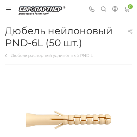
0
Дюбель нейлоновый
PND-6L (50 шт.)
Дюбель распорный удлинённый PND L