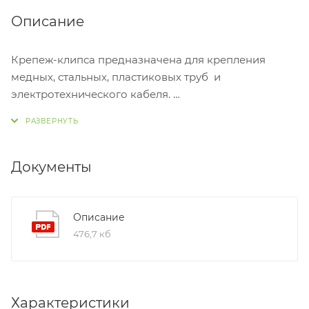
Описание
Крепеж-клипса предназначена для крепления
медных, стальных, пластиковых труб и
электротехнического кабеля.
ПРЕИМУЩЕСТВА
- Замок обеспечивает быструю надежную фиксацию
и облегчает демонтаж;
Документы
- крепление осуществляется как к горизонтальным,
так и вертикальным поверхностям;
- возможность повторного использования;
Описание
- допуск по диаметру прикрепляемых труб.
476,7 кб
Рекомендованное расстояние между точками
крепления - 500 мм.
Характеристики