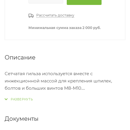
Рассчитать доставку
Минимальная сумма заказа 2 000 руб.
Описание
Сетчатая гильза используется вместе с
инжекционной массой для крепления шпилек,
болтов и больших винтов M8-M10.
ПРЕИМУЩЕСТВА
- конструкция гильзы обеспечивает установку в
Документы
пустотелые основания