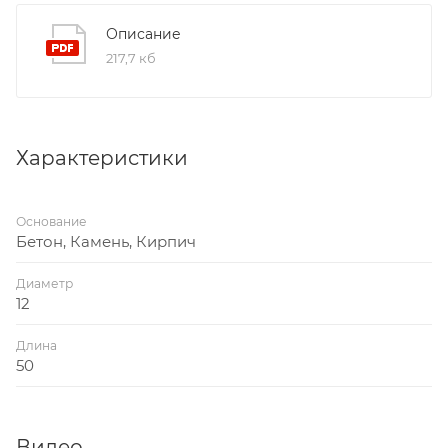
- сетчатая структура гильзы позволяет правильно
распределять химический состав и обеспечивает
Описание
надёжное сцепление с материалом основания
217,7 кб
- втулка-колпачок позволяет центрировать
резьбовую шпильку в отверстие
Характеристики
Основание
Бетон, Камень, Кирпич
Диаметр
12
Длина
50
Видео